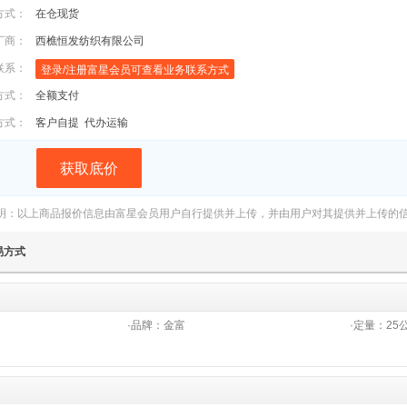
方式：
在仓现货
厂商：
西樵恒发纺织有限公司
联系：
登录/注册富星会员可查看业务联系方式
方式：
全额支付
方式：
客户自提
代办运输
获取底价
明：以上商品报价信息由富星会员用户自行提供并上传，并由用户对其提供并上传的
易方式
·品牌：
金富
·定量：
25