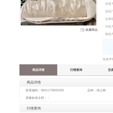
供货
供应
业务
付款
收藏商品
物流
免责声
商品详情
行情查询
交
商品详情
·富星编码：
9601170600206
·品种：
纯人棉
·质量标准文档：
-
行情查询