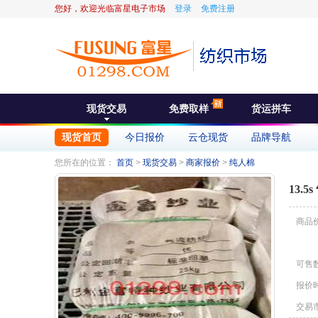
您好，欢迎光临富星电子市场
登录
免费注册
现货交易
免费取样
货运拼车
现货首页
今日报价
云仓现货
品牌导航
您所在的位置：
首页
>
现货交易
>
商家报价
>
纯人棉
13.5
商品
可售
报价
交易