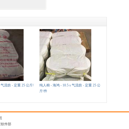
s 气流纺 - 定重 25 公斤/
纯人棉 - 海鸿 - 10.5 s 气流纺 - 定重 25 公
斤/件
照
星软件部