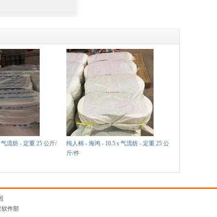
s 气流纺 - 定重 25 公斤/
纯人棉 - 海鸿 - 10.5 s 气流纺 - 定重 25 公
斤/件
照
星软件部