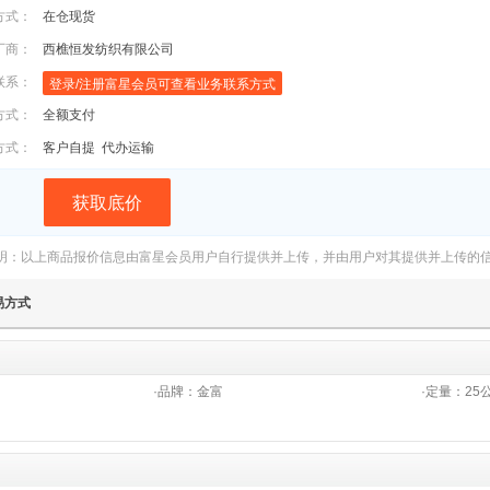
方式：
在仓现货
厂商：
西樵恒发纺织有限公司
联系：
登录/注册富星会员可查看业务联系方式
方式：
全额支付
方式：
客户自提
代办运输
获取底价
明：以上商品报价信息由富星会员用户自行提供并上传，并由用户对其提供并上传的
易方式
·品牌：
金富
·定量：
25